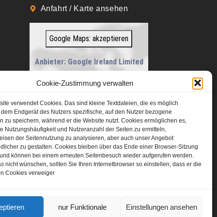
Anfahrt / Karte ansehen
Google Maps: akzeptieren
Anbieter: Google Ireland Limited
Bei der Nutzung dieses Dienstes
Cookie-Zustimmung verwalten
werden Daten an Google
te verwendet Cookies. Das sind kleine Textdateien, die es möglich
übermittelt, außerdem ist es
 dem Endgerät des Nutzers spezifische, auf den Nutzer bezogene
wahrscheinlich dass Google Daten
n zu speichern, während er die Website nutzt. Cookies ermöglichen es,
 Nutzungshäufigkeit und Nutzeranzahl der Seiten zu ermitteln,
(z.B. Cookies) auf Ihrem Gerät
eisen der Seitennutzung zu analysieren, aber auch unser Angebot
dlicher zu gestalten. Cookies bleiben über das Ende einer Browser-Sitzung
speichert.
 und können bei einem erneuten Seitenbesuch wieder aufgerufen werden.
https://policies.google.com/privacy?
 nicht wünschen, sollten Sie Ihren Internetbrowser so einstellen, dass er die
n Cookies verweiger
hl=de&gl=de
eptieren
nur Funktionale
Einstellungen ansehen