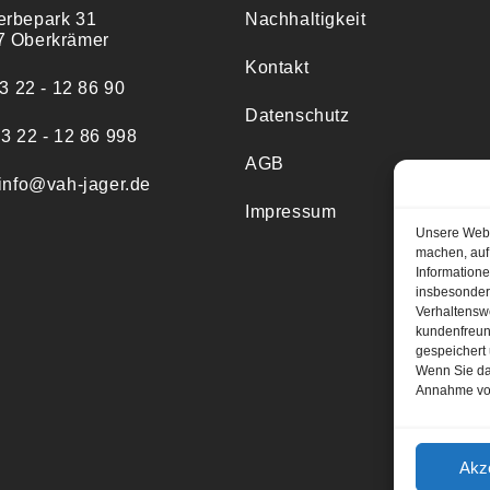
erbepark 31
Nachhaltigkeit
7 Oberkrämer
Kontakt
33 22 - 12 86 90
Datenschutz
33 22 - 12 86 998
AGB
 info@vah-jager.de
Impressum
Unsere Websi
machen, auf
Informatione
insbesondere
Verhaltensw
kundenfreun
gespeichert
Wenn Sie das
Annahme vo
Akz