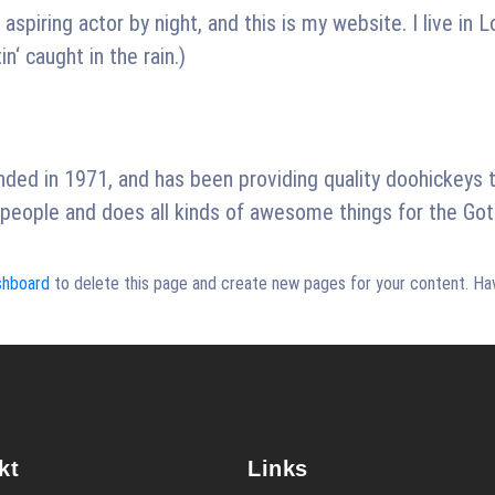
 aspiring actor by night, and this is my website. I live i
n‘ caught in the rain.)
d in 1971, and has been providing quality doohickeys to
people and does all kinds of awesome things for the G
shboard
to delete this page and create new pages for your content. Ha
kt
Links