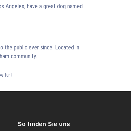
n Los Angeles, have a great dog named
 the public ever since. Located in
otham community.
ve fun!
So finden Sie uns