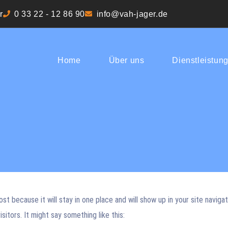
r
0 33 22 - 12 86 90
info@vah-jager.de
Home
Über uns
Dienstleistun
ost because it will stay in one place and will show up in your site navig
itors. It might say something like this: