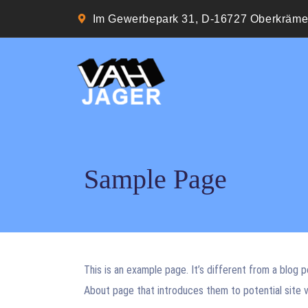
Im Gewerbepark 31, D-16727 Oberkräme
Sample Page
This is an example page. It’s different from a blog p
About page that introduces them to potential site vis