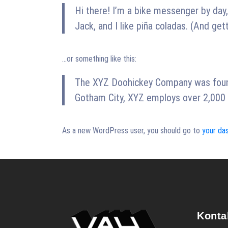
Hi there! I’m a bike messenger by day,
Jack, and I like piña coladas. (And getti
…or something like this:
The XYZ Doohickey Company was founde
Gotham City, XYZ employs over 2,000 
As a new WordPress user, you should go to
your da
Konta